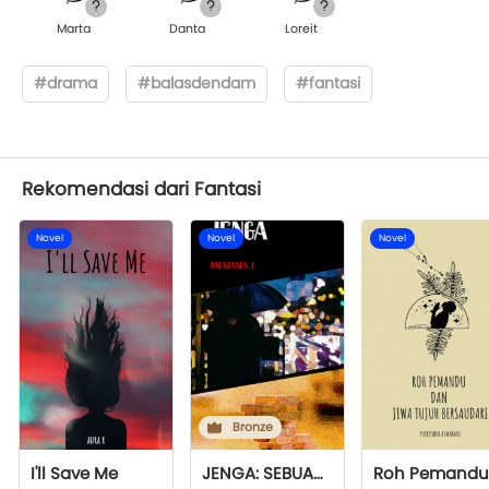
Marta
Danta
Loreit
#drama
#balasdendam
#fantasi
Rekomendasi dari Fantasi
Novel
Novel
Novel
Bronze
I'll Save Me
JENGA: SEBUAH JALAN PENGAMPUNAN