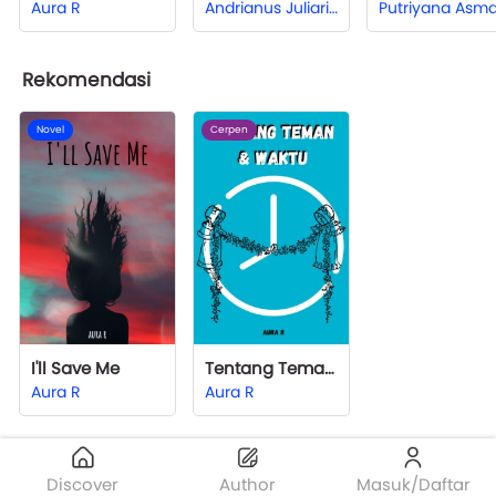
Aura R
Andrianus Juliari Satya Saputra
Rekomendasi
Novel
Cerpen
I'll Save Me
Tentang Teman dan Waktu
Aura R
Aura R
Discover
Author
Masuk/Daftar