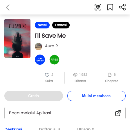
Novel
Fantasi
I'll Save Me
Aura R
2
1,982
6
Suka
Dibaca
Chapter
Gratis
Mulai membaca
Baca melalui Aplikasi
Deskripsi
Daftar isi
6
Ulasan
0