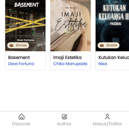
Bronze
Bronze
Basement
Imaji Estetika
Dewi Fortuna
Chika Manupada
Nisa
Discover
Author
Masuk/Daftar