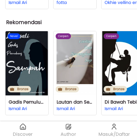
Ismail Ari
fotta
Rekomendasi
Novel
Cerpen
Cerpen
Bronze
Bronze
Bronze
Gadis Pemulung Sampah
Lautan dan Semangkuk Sup
Di 
Ismail Ari
Ismail Ari
Ismail Ari
Discover
Author
Masuk/Daftar