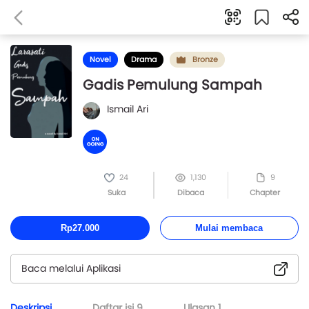
Novel
Drama
Bronze
Gadis Pemulung Sampah
Ismail Ari
24
1,130
9
Suka
Dibaca
Chapter
Rp27.000
Mulai membaca
Baca melalui Aplikasi
Deskripsi
Daftar isi
9
Ulasan
1