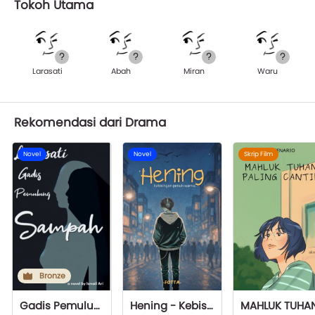
Tokoh Utama
Larasati
Abah
Miran
Waru
Rekomendasi dari Drama
Novel
Novel
Skrip Film
Bronze
Gadis Pemulung Sampah
Hening - Kebisingan Penuh Warna