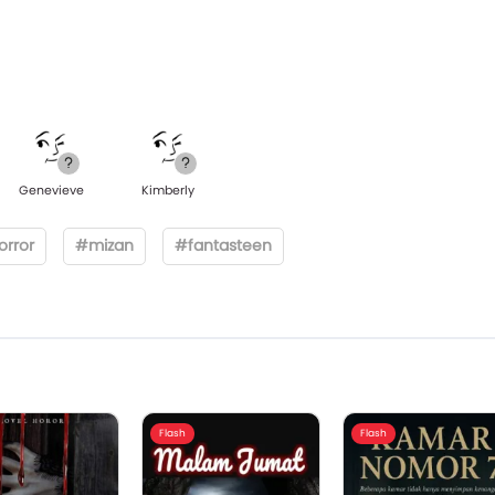
Genevieve
Kimberly
rror
#mizan
#fantasteen
Flash
Flash