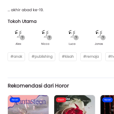
... akhir abad ke-19.
Tokoh Utama
Alex
Nicco
Luca
Jonas
#anak
#publishing
#kisah
#remaja
#ho
Rekomendasi dari Horor
Novel
Flash
Novel