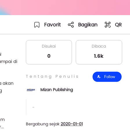
Favorit
Bagikan
QR
Disukai
Dibaca
N
0
1.6k
mpai di
Tentang Penulis
Follow
ga akan
Mizan Publishing
g
-
am
Bergabung sejak
2020-01-01
..