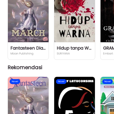
Fantasteen Diary of March
Hidup tanpa Warna
GRA
Mizan Publishing
SURIYANA
Embart
Rekomendasi
Novel
Novel
Novel