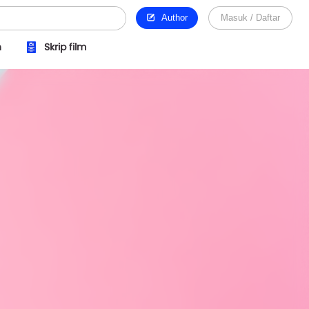
Author
Masuk / Daftar
n
Skrip film