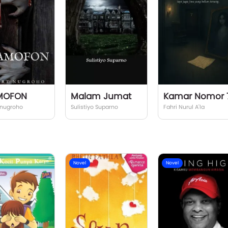
MOFON
Malam Jumat
Kamar Nomor 
 nugroho
Sulistiyo Suparno
Fahri Nurul A'la
Novel
Novel