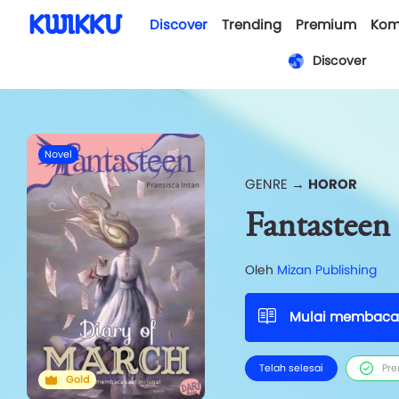
Discover
Trending
Premium
Kom
Discover
Novel
GENRE →
HOROR
Fantasteen
Oleh
Mizan Publishing
Mulai membaca
Telah selesai
Pr
Gold