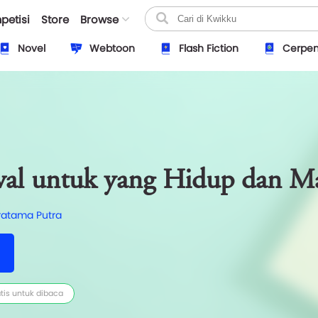
petisi
Store
Browse
Novel
Webtoon
Flash Fiction
Cerpe
ival untuk yang Hidup dan Ma
atama Putra
tis untuk dibaca