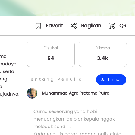
Favorit
Bagikan
QR
Disukai
Dibaca
ima
64
3.4k
budaya,
u serta
ang
Tentang Penulis
Follow
a
Muhammad Agra Pratama Putra
ujudnya.
Cuma seseorang yang hobi
menuangkan ide biar kepala nggak
meledak sendiri.
Kadang nulis horor, kadang nulis cinta,