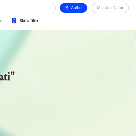
Author
Masuk / Daftar
n
Skrip film
ti"