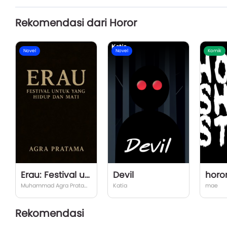
Rekomendasi dari Horor
Novel
Novel
Komik
Erau: Festival untuk yang Hidup dan Mati"
Devil
horor
Muhammad Agra Pratama Putra
Katia
mae
Rekomendasi