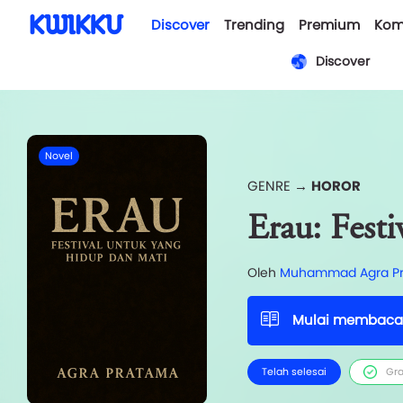
Discover
Trending
Premium
Kom
Discover
Novel
GENRE →
HOROR
Erau: Fest
Oleh
Muhammad Agra Pr
Mulai membaca
Telah selesai
Gra