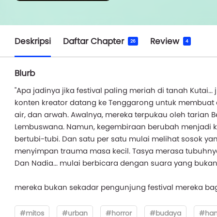
Deskripsi
Daftar Chapter
Review
26
4
Blurb
"Apa jadinya jika festival paling meriah di tanah Kutai.
konten kreator datang ke Tenggarong untuk membuat 
air, dan arwah. Awalnya, mereka terpukau oleh tarian B
Lembuswana. Namun, kegembiraan berubah menjadi keg
bertubi-tubi. Dan satu per satu mulai melihat sosok yan
menyimpan trauma masa kecil. Tasya merasa tubuhnya
Dan Nadia... mulai berbicara dengan suara yang buka
mereka bukan sekadar pengunjung festival mereka bagia
#mitos
#urban
#horror
#budaya
#han