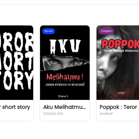
Novel
Cerpen
 short story
Aku Melihatmu : Jangan Menoleh Ke Belakang!
Poppok :
DEEANA DEE
AndikaP