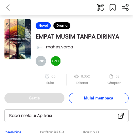
Novel
Drama
EMPAT MUSIM TANPA DIRINYA
mahes.varaa
65
11,652
53
Suka
Dibaca
Chapter
Gratis
Mulai membaca
Baca melalui Aplikasi
Deskripsi
Daftar isi
53
Ulasan
0