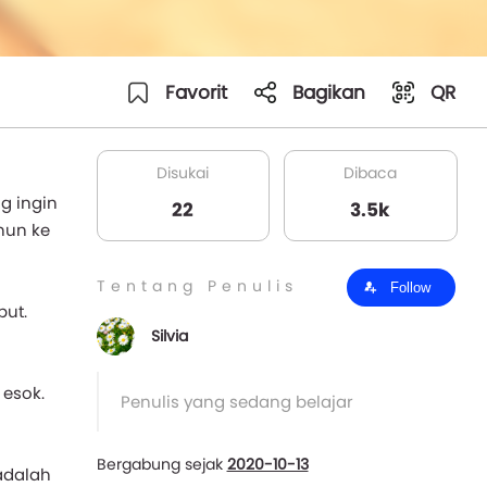
Favorit
Bagikan
QR
Disukai
Dibaca
g ingin
22
3.5k
hun ke
Tentang Penulis
Follow
ut.
Silvia
esok.
Penulis yang sedang belajar
Bergabung sejak
2020-10-13
adalah