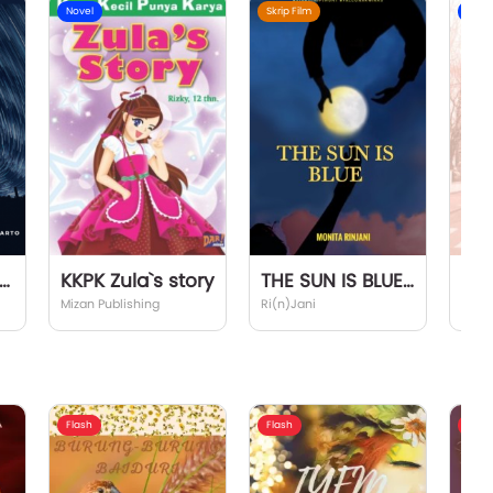
Novel
Skrip Film
Nove
dah Penyusup
KKPK Zula`s story
THE SUN IS BLUE | SCRIPT
Dea
Mizan Publishing
Ri(n)Jani
Bent
Flash
Flash
Flash