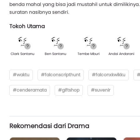
benda mahal yang bisa jadi mustahil untuk dimilikinya
suratan nasibnya sendiri.
Tokoh Utama
Clark Santanu
Ben Santanu
Tembe Mburi
Andai Andarani
#waktu
#falconscripthunt
#falconxkwikku
#
#cenderamata
#giftshop
#suvenir
Rekomendasi dari Drama