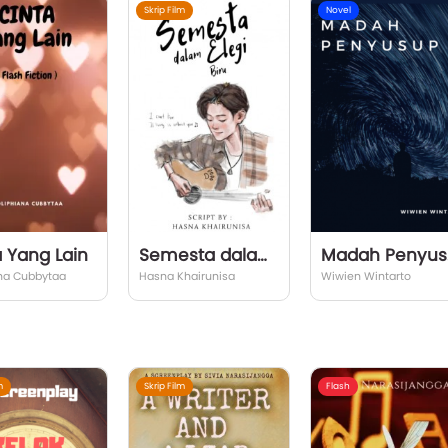
Skrip Film
Novel
a Yang Lain
Semesta dalam Elegi Biru
Ma
na Cubbytaa
Hasna Khairunisa
Wiwien Wintarto
m
Skrip Film
Flash