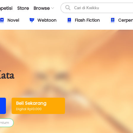
petisi
Store
Browse
Novel
Webtoon
Flash Fiction
Cerpe
ata
Beli Sekarang
Digital Rp10.000
emium