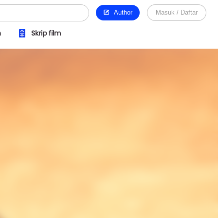
Author
Masuk / Daftar
n
Skrip film