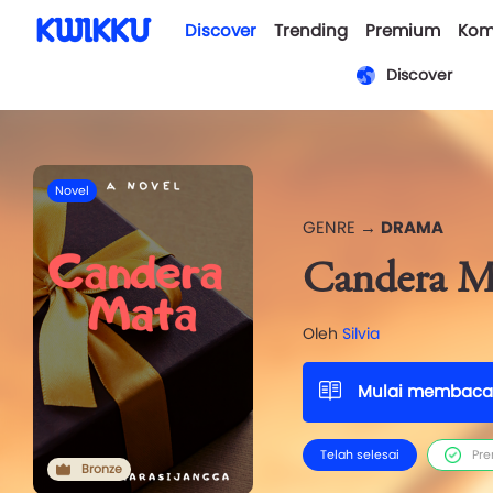
Discover
Trending
Premium
Kom
Discover
Novel
GENRE →
DRAMA
Candera M
Oleh
Silvia
Mulai membaca
Telah selesai
Pr
Bronze