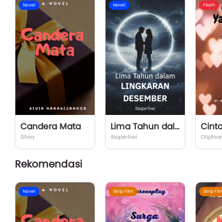
Novel
Novel
Flash
Candera Mata
Lima Tahun dalam Lingkaran Desember
Cint
Silvia
ibupertiwi
Oliphia
Rekomendasi
Novel
Skrip Film
Skrip Fil