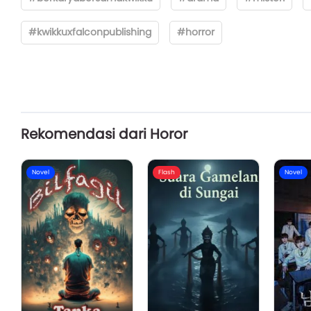
#kwikkuxfalconpublishing
#horror
Rekomendasi dari Horor
Novel
Flash
Novel