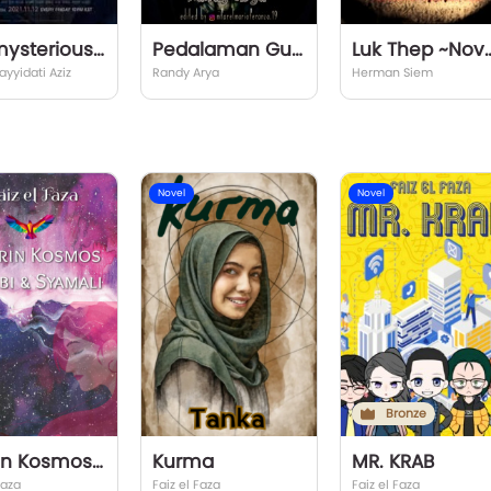
the mysterious class
Pedalaman Gumantra
Luk Thep ~
ayyidati Aziz
Randy Arya
Herman Siem
Novel
Novel
Bronze
Labirin Kosmos: Janubi & Syamali
Kurma
MR. KRAB
Faza
Faiz el Faza
Faiz el Faza