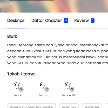
Deskripsi
Daftar Chapter
Review
14
0
Blurb
Lendi, seorang santri baru yang pandai membongkar tr
dengan suatu kasus kesurupan yang tidak biasa di p
yang mendiami diri. Dia harus membenahi keyakinan
yang kesurupan itu dihadapkan pada dua hal: mati atau
Tokoh Utama
Lendi
Fairus
Paman Bil
#berkaryabersamakwikku
#drama
#misteri