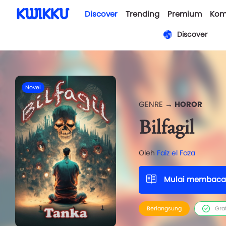
Discover
Trending
Premium
Kom
Discover
Novel
GENRE →
HOROR
Bilfagil
Oleh
Faiz el Faza
Mulai membaca
Berlangsung
Gra