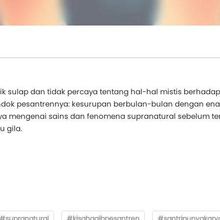
ik sulap dan tidak percaya tentang hal-hal mistis berhada
ondok pesantrennya: kesurupan berbulan-bulan dengan ena
nya mengenai sains dan fenomena supranatural sebelum 
 gila.
#supranatural
#kisahgaibpesantren
#santripunyakary