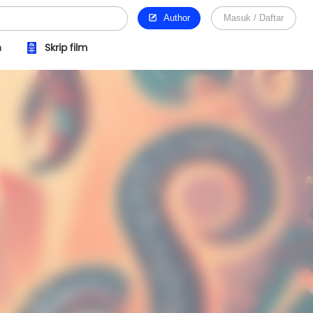
Author
Masuk / Daftar
n
Skrip film