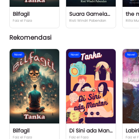
Bilfagil
Suara Gamelan di Sungai
Faiz el Faza
Risti Windri Pabendan
Rilla Mu
Rekomendasi
Novel
Novel
Novel
Bilfagil
Di Sini ada Mantan
Faiz el Faza
Faiz el Faza
Faiz el 