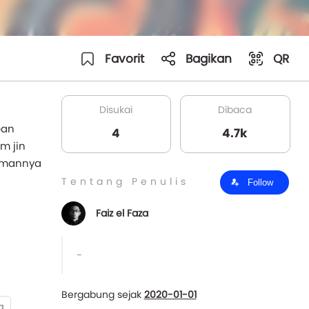
Favorit
Bagikan
QR
Disukai
Dibaca
pan
4
4.7k
m jin
temannya
Tentang Penulis
Follow
Faiz el Faza
-
Bergabung sejak
2020-01-01
a