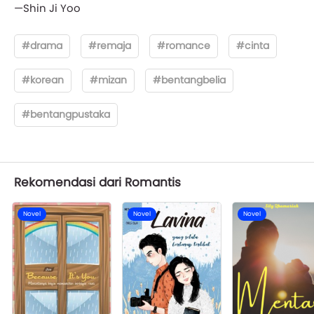
—Shin Ji Yoo
#drama
#remaja
#romance
#cinta
#korean
#mizan
#bentangbelia
#bentangpustaka
Rekomendasi dari Romantis
Novel
Novel
Novel