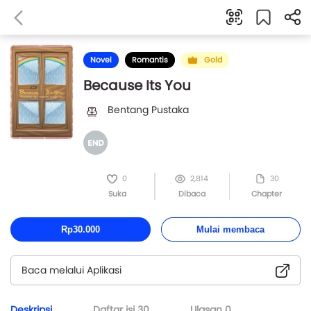
Novel
Romantis
Gold
Because Its You
Bentang Pustaka
0
2,814
30
Suka
Dibaca
Chapter
Rp30.000
Mulai membaca
Baca melalui Aplikasi
Deskripsi
Daftar isi
30
Ulasan
0