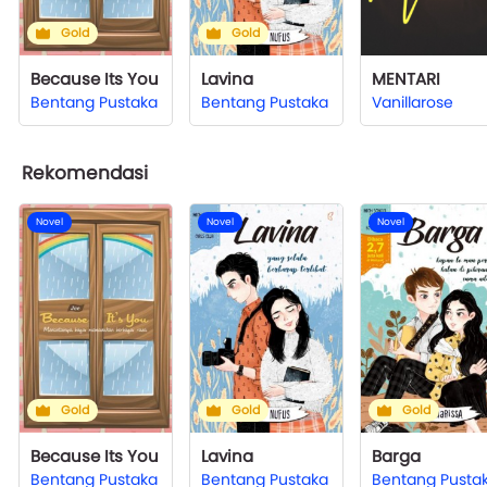
Gold
Gold
Because Its You
Lavina
MENTARI
Bentang Pustaka
Bentang Pustaka
Vanillarose
Rekomendasi
Novel
Novel
Novel
Gold
Gold
Gold
Because Its You
Lavina
Barga
Bentang Pustaka
Bentang Pustaka
Bentang Pusta