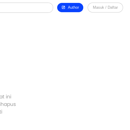
Author
Masuk / Daftar
t ini
dihapus
i