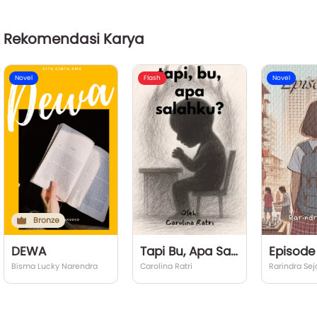
Rekomendasi Karya
Novel
Flash
Novel
Bronze
DEWA
Tapi Bu, Apa Salahku?
Episode 
Bisma Lucky Narendra
Carolina Ratri
Rarindra Seja