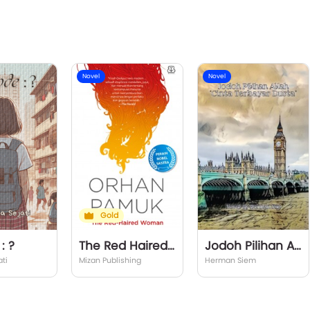
Novel
Novel
Gold
: ?
The Red Haired Woman
Jodoh Pilihan Allah ~Novel~
ti
Mizan Publishing
Herman Siem