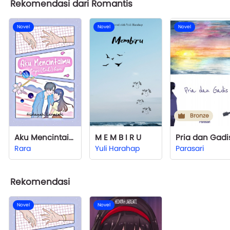
Rekomendasi dari Romantis
Novel
Novel
Novel
Bronze
Aku Mencintaimu, Tapi (tak) Bisa
M E M B I R U
Pria dan Gadi
Rara
Yuli Harahap
Parasari
Rekomendasi
Novel
Novel