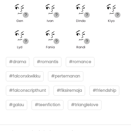
Gen
Ivan
Dinda
Kiyo
Lyd
Fania
Randi
#drama
#romantis
#romance
#falconxkwikku
#pertemanan
#falconscripthunt
#fiksiremaja
#friendship
#galau
#teenfiction
#trianglelove