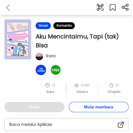
Novel
Romantis
Aku Mencintaimu, Tapi (tak)
Bisa
Rara
12
21,991
27
Suka
Dibaca
Chapter
Gratis
Mulai membaca
Baca melalui Aplikasi