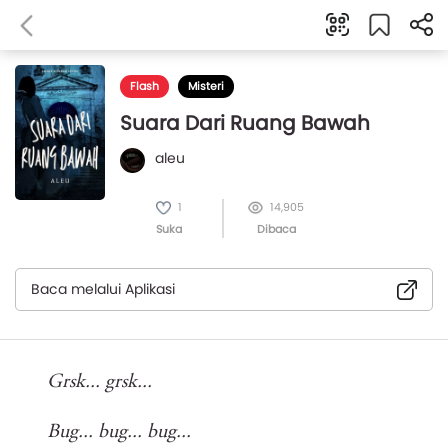
Flash
Misteri
Suara Dari Ruang Bawah
aleu
1
14,905
Suka
Dibaca
Baca melalui Aplikasi
Grsk... grsk...
Bug... bug... bug...