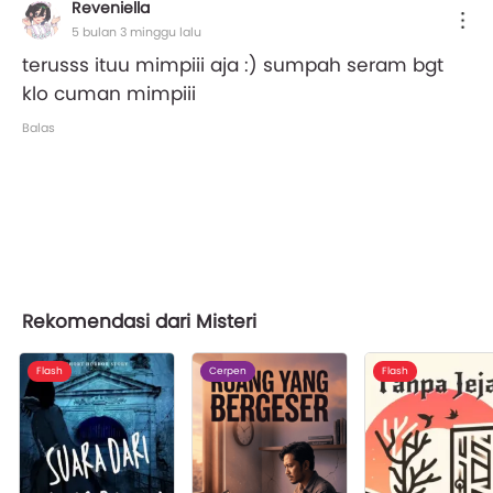
Reveniella
5 bulan 3 minggu lalu
terusss ituu mimpiii aja :) sumpah seram bgt
klo cuman mimpiii
Balas
Rekomendasi dari Misteri
Flash
Cerpen
Flash