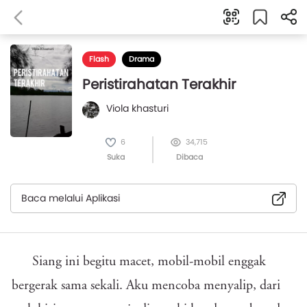
Flash
Drama
Peristirahatan Terakhir
Viola khasturi
6
34,715
Suka
Dibaca
Baca melalui Aplikasi
Siang ini begitu macet, mobil-mobil enggak
bergerak sama sekali. Aku mencoba menyalip, dari