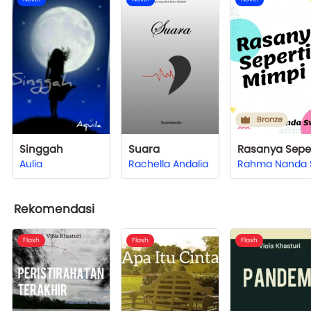
Bronze
Singgah
Suara
Aulia
Rachella Andalia
Rekomendasi
Flash
Flash
Flash