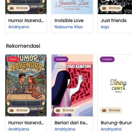
Bronze
Bronze
Humor Narendra
Invisible Love
Just friends
Andriyana
Natsume Risa
Isqa
Rekomendasi
Flash
Cerpen
Cerpen
Bronze
Bronze
Bronze
Humor Narendra
Berlari dari Kematian
Andriyana
Andriyana
Andriyana