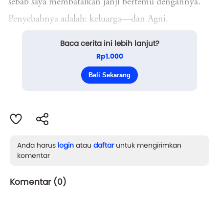
sebab saya membatalkan janji bertemu dengannya.
Penyebabnya adalah: keluarga—dan Agni.
Baca cerita ini lebih lanjut?
*
Rp1.000
Ada momen memikat, mengikat dan terus lekat
Beli Sekarang
dalam i...
Anda harus
login
atau
daftar
untuk mengirimkan
komentar
Komentar (
0
)