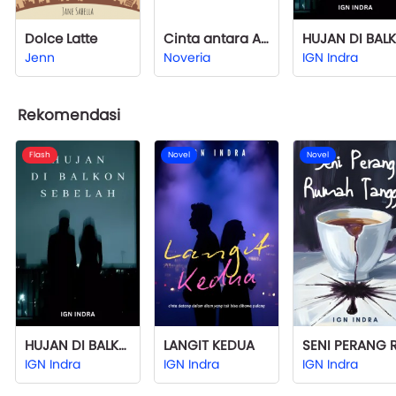
Dolce Latte
Cinta antara Air dan Api
Jenn
Noveria
IGN Indra
Rekomendasi
Flash
Novel
Novel
HUJAN DI BALKON SEBELAH
LANGIT KEDUA
IGN Indra
IGN Indra
IGN Indra