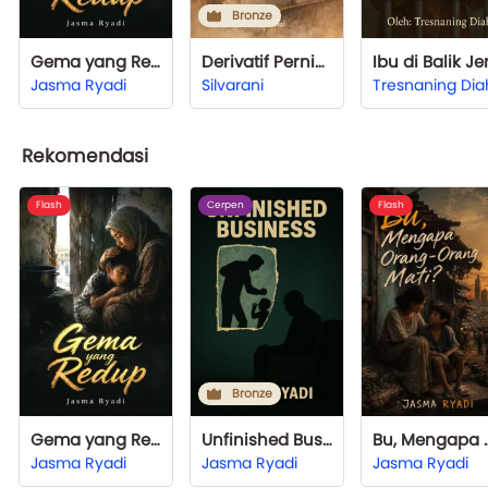
Bronze
Gema yang Redup
Derivatif Pernikahan
Jasma Ryadi
Silvarani
Tresnaning Dia
Rekomendasi
Flash
Cerpen
Flash
Bronze
Gema yang Redup
Unfinished Business
Bu, Mengapa 
Jasma Ryadi
Jasma Ryadi
Jasma Ryadi