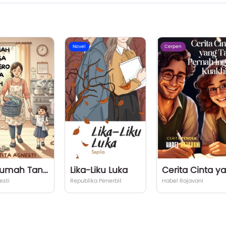
Novel
Cerpen
Ibu Rumah Tangga, Superhero Tanpa Jubah
Lika-Liku Luka
Ce
esti
Republika Penerbit
Habel Rajavani