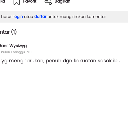
uka
Favorit
Bagikan
 harus
login
atau
daftar
untuk mengirimkan komentar
tar (
1
)
Hans Wysiwyg
 bulan 1 minggu lalu
a yg mengharukan, penuh dgn kekuatan sosok ibu