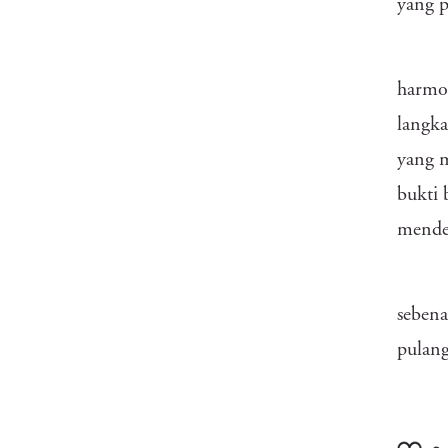
yang p
harmo
langka
yang m
bukti 
menden
sebena
pulan