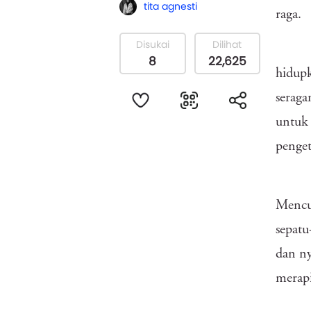
tita agnesti
raga.
Disukai
Dilihat
8
22,625
hidupk
seraga
untuk
penge
Mencuc
sepatu
dan ny
merapi