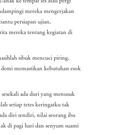
-anak ke tempat les atau pergi
endampingi mereka mengerjakan
ntu persiapan ujian,
ta mereka tentang kegiatan di
asihlah sibuk mencuci piring,
lu, demi memastikan kebutuhan esok
 sesekali ada duri yang menusuk
h setiap tetes keringatku tak
a diri sendiri, nilai seorang ibu
nak di pagi hari dan senyum suami