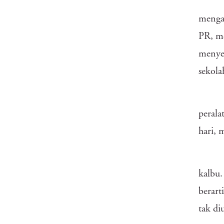
menga
PR, m
menyem
sekola
perala
hari, 
kalbu.
berart
tak di