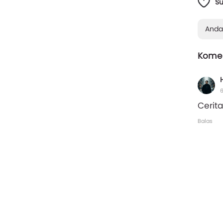
S
Anda
Komen
6
Cerit
Balas