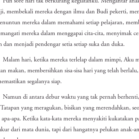
Pun sore hari tak berkurang kegiatanku. Mengantar anak
ji, membekali mereka dengan ilmu dan Budi pekerti, m
enuntun mereka dalam memahami setiap pelajaran, memba
angati mereka dalam menggapai cita-cita, menyimak ceri
h dan menjadi pendengar setia setiap suka dan duka.
Malam hari, ketika mereka terlelap dalam mimpi, Aku m
tan makan, membersihkan sisa-sisa hari yang telah berla
memastikan segalanya siap.
Namun di antara debur waktu yang tak pernah berhenti,
 Tatapan yang meragukan, bisikan yang merendahkan, seola
i apa-apa. Ketika kata-kata mereka menyakiti kukatakan pad
ukur dari mata dunia, tapi dari hangatnya pelukan anak-a