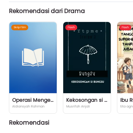
Rekomendasi dari Drama
Skrip Film
Flash
Flash
Operasi Mengejar Togah
Kekosongan si Bungsu
Aldiansyah Rahman
Musrifah Anjali
tita agn
Rekomendasi