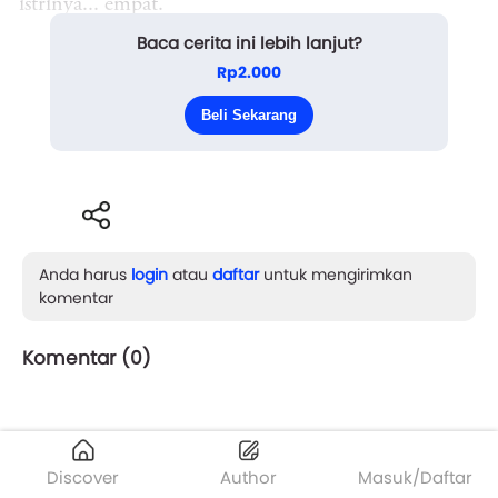
istrinya... empat.
Baca cerita ini lebih lanjut?
Tapi apa yang dilihat orang luar cuma lapisan
Rp2.000
gula. Di balik pintu rumah mewah itu, hidup Walid
Beli Sekarang
lebih mirip acara gladiato...
Anda harus
login
atau
daftar
untuk mengirimkan
komentar
Komentar (
0
)
Discover
Author
Masuk/Daftar