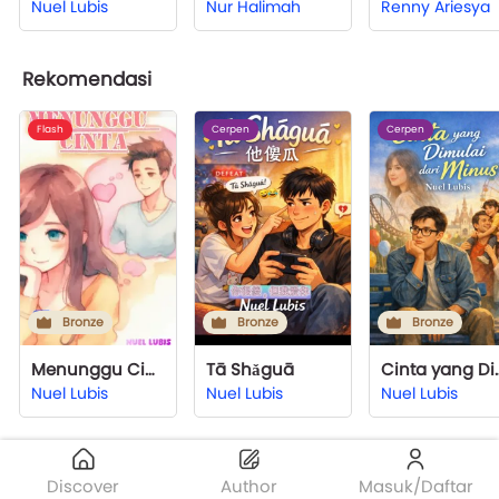
Nuel Lubis
Nur Halimah
Renny Ariesya
Rekomendasi
Flash
Cerpen
Cerpen
Bronze
Bronze
Bronze
Menunggu Cinta
Tā Shǎguā
Cinta yang D
Nuel Lubis
Nuel Lubis
Nuel Lubis
Discover
Author
Masuk/Daftar