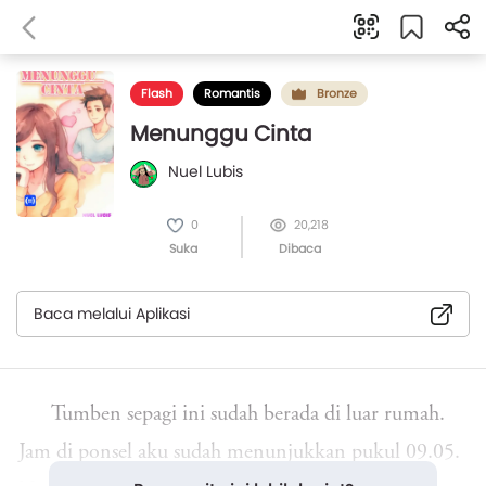
Flash
Romantis
Bronze
Menunggu Cinta
Nuel Lubis
0
20,218
Suka
Dibaca
Baca melalui Aplikasi
Tumben sepagi ini sudah berada di luar rumah.
Jam di ponsel aku sudah menunjukkan pukul 09.05.