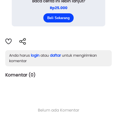
Baca cerita ini lebih lanjut?
Namun aku sudah berada di radius lebih dari dua
Rp25.000
kilometer dari rumah yang ada di Tangerang.
Beli Sekarang
Aku tertawa terbahak-bahak. Lebih ke tertaw...
Anda harus
login
atau
daftar
untuk mengirimkan
komentar
Komentar (
0
)
Belum ada Komentar