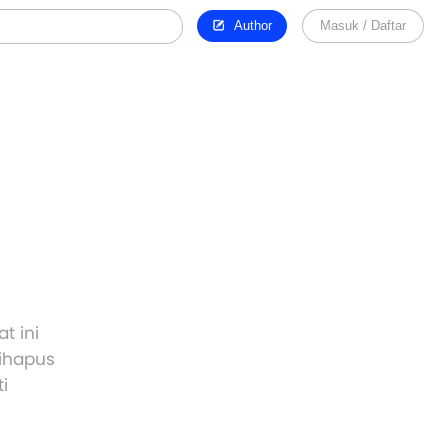
Author
Masuk / Daftar
t ini
dihapus
i