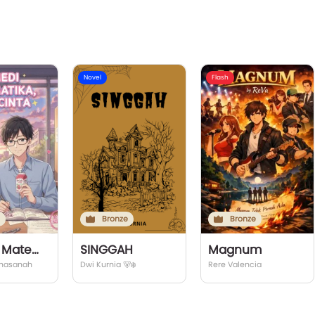
Novel
Flash
Bronze
Bronze
Remedi Matematika Bonus Cinta
SINGGAH
Magnum
alhasanah
Dwi Kurnia 🐻‍❄️
Rere Valencia