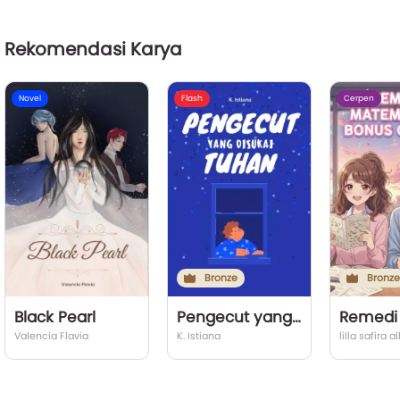
Rekomendasi Karya
Novel
Flash
Cerpen
Bronze
Bronze
Black Pearl
Pengecut yang disukai Tuhan
Valencia Flavia
K. Istiana
lilla safira 