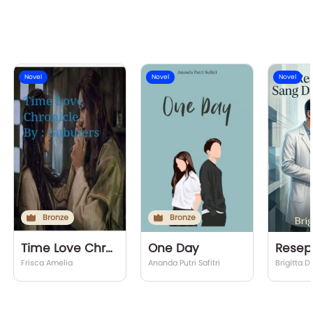
Novel
Novel
Novel
Bronze
Bronze
Time Love Chronicle
One Day
Frisca Amelia
Ananda Putri Safitri
Brigitta D