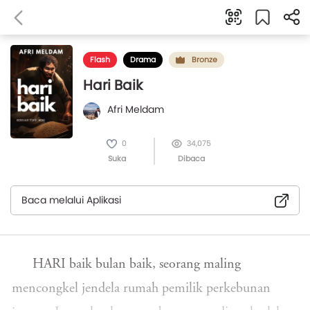
Flash
Drama
Bronze
Hari Baik
Afri Meldam
0
34,075
Suka
Dibaca
Baca melalui Aplikasi
HARI baik bulan baik, seorang maling
mencongkel jendela rumah pemilik perkebunan