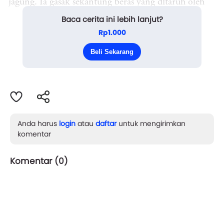
jagung. Ia gasak sekantung beras yang ditaruh oleh
Baca cerita ini lebih lanjut?
tuan rumah di sudut dapur.
Rp1.000
Ya, hanya itu. Ia tak butuh yang lain. Sekarung
Beli Sekarang
beras itu sudah lebih ...
Anda harus
login
atau
daftar
untuk mengirimkan
komentar
Komentar (
0
)