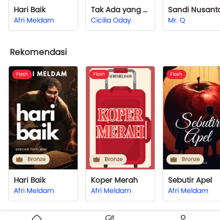
Hari Baik
Tak Ada yang Sia-sia dalam Hidup Termasuk Menikahi Seekor Babi
Afri Meldam
Cicilia Oday
Mr. Q
Rekomendasi
Flash
Flash
Flash
Bronze
Bronze
Bronze
Hari Baik
Koper Merah
Sebutir Apel
Afri Meldam
Afri Meldam
Afri Meldam