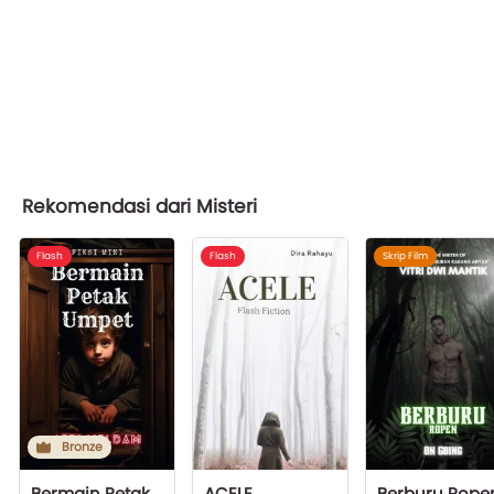
Rekomendasi dari Misteri
Flash
Flash
Skrip Film
Bronze
Bermain Petak Umpet
ACELE
Berburu Rope