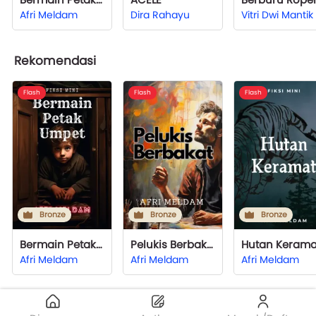
Afri Meldam
Dira Rahayu
Vitri Dwi Mantik
Rekomendasi
Flash
Flash
Flash
Bronze
Bronze
Bronze
Bermain Petak Umpet
Pelukis Berbakat
Hutan Kerama
Afri Meldam
Afri Meldam
Afri Meldam