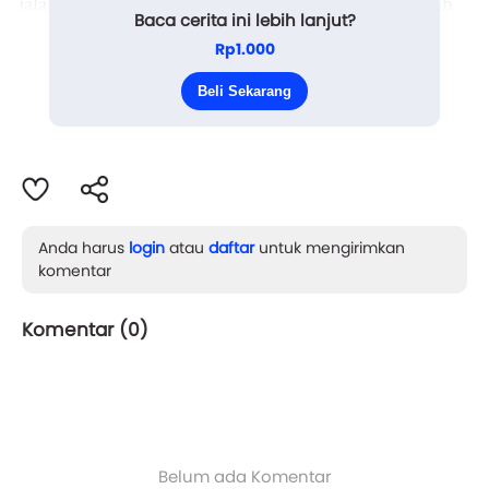
jalan kecil di belakang rumahnya. Sejak Bik pindah
Baca cerita ini lebih lanjut?
setahun lalu, ia tak pernah punya teman main lagi.
Rp1.000
Beli Sekarang
"Hei, kamu mau ke mana? Ayo sini, kit...
Anda harus
login
atau
daftar
untuk mengirimkan
komentar
Komentar (
0
)
Belum ada Komentar