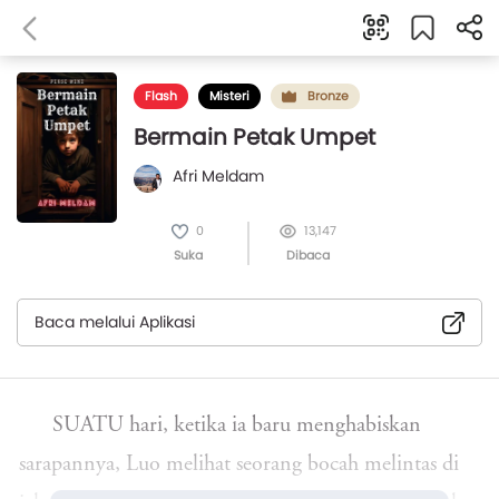
Flash
Misteri
Bronze
Bermain Petak Umpet
Afri Meldam
0
13,147
Suka
Dibaca
Baca melalui Aplikasi
SUATU hari, ketika ia baru menghabiskan
sarapannya, Luo melihat seorang bocah melintas di