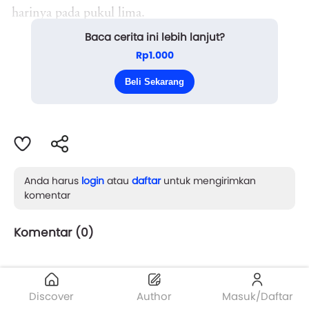
harinya pada pukul lima.
Baca cerita ini lebih lanjut?
Ia akan bangun, mencuci muka, sarapan
Rp1.000
sepotong roti atau buah, lalu keluar rumah dan mulai
Beli Sekarang
lari. Melewati rumah-rumah. Melinta...
Anda harus
login
atau
daftar
untuk mengirimkan
komentar
Komentar (
0
)
Discover
Author
Masuk/Daftar