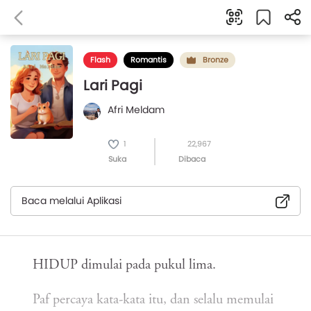
Flash
Romantis
Bronze
Lari Pagi
Afri Meldam
1
22,967
Suka
Dibaca
Baca melalui Aplikasi
HIDUP dimulai pada pukul lima.
Paf percaya kata-kata itu, dan selalu memulai