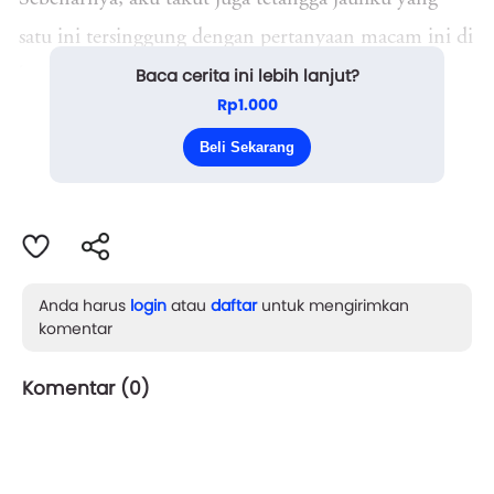
satu ini tersinggung dengan pertanyaan macam ini di
Baca cerita ini lebih lanjut?
hari raya.
Rp1.000
".....," gadis berjilbab krem kecokelatan itu hanya
Beli Sekarang
menoleh. Tak ada lonta...
Anda harus
login
atau
daftar
untuk mengirimkan
komentar
Komentar (
0
)