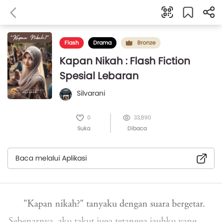
Flash
Drama
Bronze
Kapan Nikah : Flash Fiction
Spesial Lebaran
Silvarani
0
33,890
Suka
Dibaca
Baca melalui Aplikasi
"Kapan nikah?" tanyaku dengan suara bergetar.
Sebenarnya, aku takut juga tetangga jauhku yang