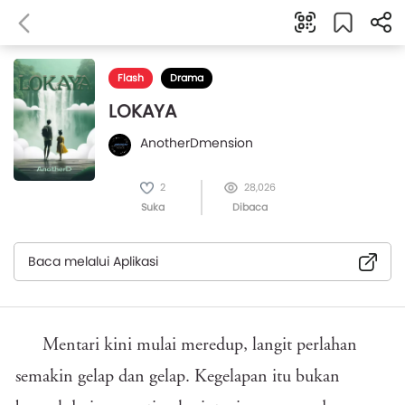
Flash
Drama
LOKAYA
AnotherDmension
2
28,026
Suka
Dibaca
Baca melalui Aplikasi
Mentari kini mulai meredup, langit perlahan
semakin gelap dan gelap. Kegelapan itu bukan