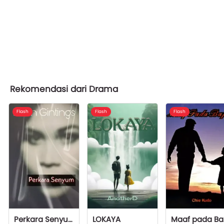
Rekomendasi dari Drama
Flash
Flash
Flash
Perkara Senyum
LOKAYA
M