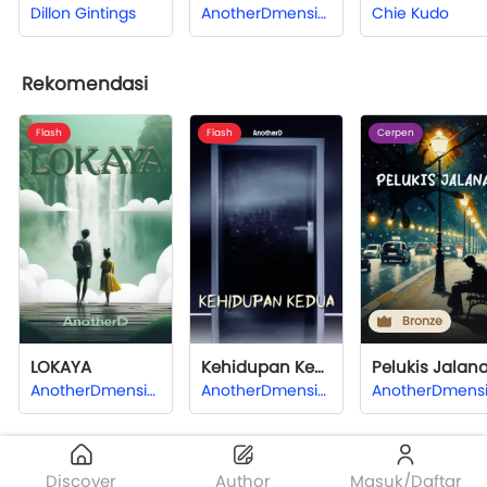
Dillon Gintings
AnotherDmension
Chie Kudo
Rekomendasi
Flash
Flash
Cerpen
Bronze
LOKAYA
Kehidupan Kedua
Pelukis Jalan
AnotherDmension
AnotherDmension
Discover
Author
Masuk/Daftar