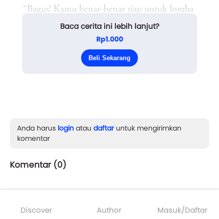
“Bagus! Kamu benar-benar siap untuk lomba
Baca cerita ini lebih lanjut?
besok lusa, ya,” komentarku.
Rp1.000
Sahabatku itu tersenyum, memperlihatkan wajah
Beli Sekarang
manisnya....
Anda harus
login
atau
daftar
untuk mengirimkan
komentar
Komentar (
0
)
Discover
Author
Masuk/Daftar