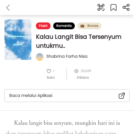
Flash
Romantis
Bronze
Kalau Langit Bisa Tersenyum
untukmu..
Shabrina Farha Nisa
1
25,635
Suka
Dibaca
Baca melalui Aplikasi
Kalau langit bisa senyum, mungkin hari ini ia
akan tersenyum lebar melihat kebahagiaan yang