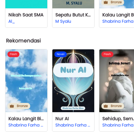
Bronze
Nikah Saat SMA
Sepatu Butut Keramat
Al_
M Syalu
Rekomendasi
Flash
Novel
Flash
Bronze
Bronze
Kalau Langit Bisa Tersenyum untukmu..
Nur AI
Sehidu
Shabrina Farha Nisa
Shabrina Farha Nisa