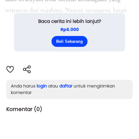
terpancar dari wajahmu. Namun sayangnya, langit
Baca cerita ini lebih lanjut?
hanya bisa menunjukkan keindahan warnanya yang
Rp6.000
berubah-ubah setiap saat.
Beli Sekarang
Tapi jangan khawat...
Anda harus
login
atau
daftar
untuk mengirimkan
komentar
Komentar (
0
)