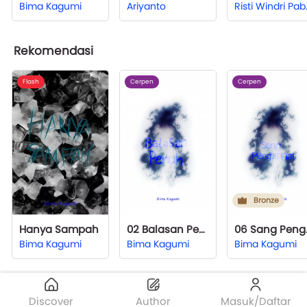
Bima Kagumi
Ariyanto
Risti
Rekomendasi
Flash
Cerpen
Cerpen
Bronze
Hanya Sampah
02 Balasan Penuh
06 
Bima Kagumi
Bima Kagumi
Bima Kagumi
Discover
Author
Masuk/Daftar