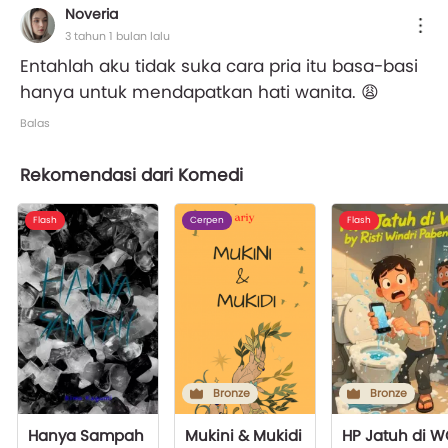
Noveria
3 tahun 1 bulan lalu
Entahlah aku tidak suka cara pria itu basa-basi
hanya untuk mendapatkan hati wanita. 😩
Balas
Rekomendasi dari Komedi
Flash
Cerpen
Flash
Bronze
Bronze
Hanya Sampah
Mukini & Mukidi
HP Jatuh di 