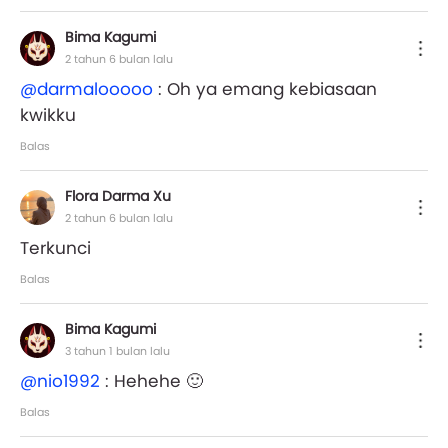
Bima Kagumi
2 tahun 6 bulan lalu
@darmalooooo
: Oh ya emang kebiasaan
kwikku
Balas
Flora Darma Xu
2 tahun 6 bulan lalu
Terkunci
Balas
Bima Kagumi
3 tahun 1 bulan lalu
@nio1992
: Hehehe 🙂
Balas