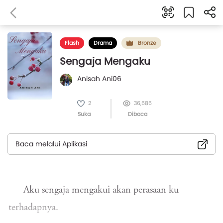
Flash
Drama
Bronze
Sengaja Mengaku
Anisah Ani06
2
36,686
Suka
Dibaca
Baca melalui Aplikasi
Aku sengaja mengakui akan perasaan ku
terhadapnya.