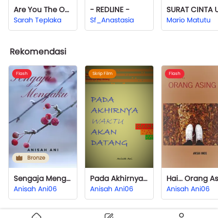
Are You The One?
- REDLINE -
Sarah Teplaka
Sf_Anastasia
Mario Matutu
Rekomendasi
Flash
Skrip Film
Flash
Bronze
Sengaja Mengaku
Pada Akhirnya Waktu Akan Datang (Script)
Anisah Ani06
Anisah Ani06
Anisah Ani06