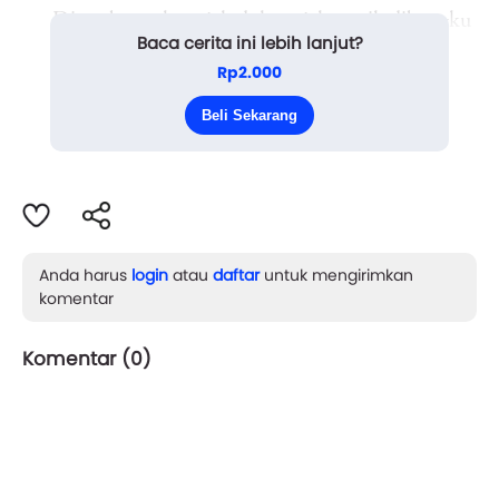
Dia gebetan ku sejak dulu, sejak masih dibangku
Baca cerita ini lebih lanjut?
SMK kelas 1. Kita sama-sama jurusan akuntansi dan
Rp2.000
sudah lama tidak bertemu, kalau pun bertemu hanya
Beli Sekarang
di sebuah acara tahunan seperti ...
Anda harus
login
atau
daftar
untuk mengirimkan
komentar
Komentar (
0
)