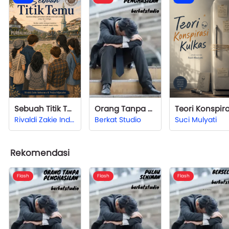
Sebuah Titik Temu
Orang Tanpa Penghasilan
Rivaldi Zakie Indrayana
Berkat Studio
Suci Mulyati
Rekomendasi
Flash
Flash
Flash