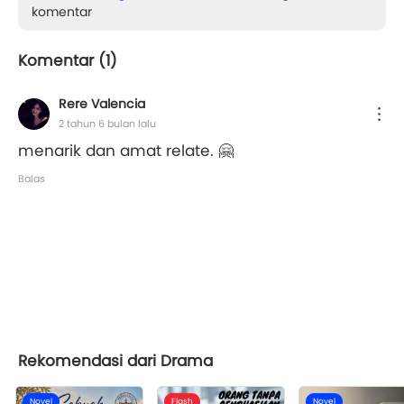
komentar
Komentar (
1
)
Rere Valencia
2 tahun 6 bulan lalu
menarik dan amat relate. 🤗
Balas
Rekomendasi dari Drama
Novel
Flash
Novel