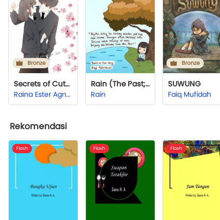
Bronze
Bronze
Secrets of Cute Women
Rain (The Past; Painful)
SUWUNG
Raina Ester Agnesia
Rain
Faiq Mufidah
Rekomendasi
Flash
Flash
Flash