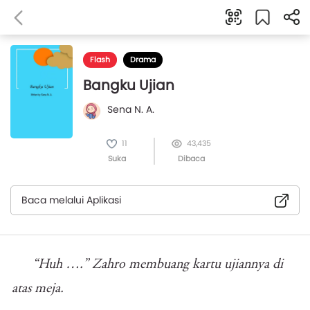
Flash
Drama
Bangku Ujian
Sena N. A.
11
43,435
Suka
Dibaca
Baca melalui Aplikasi
“Huh ….” Zahro membuang kartu ujiannya di
atas meja.