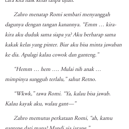
cara kita naik kelas tanpa ujian.”
Zahro menatap Romi sembari menyanggah
dagunya dengan tangan kanannya. “Emm … kira-
kira aku duduk sama siapa ya? Aku berharap sama
kakak kelas yang pinter. Biar aku bisa minta jawaban
ke dia. Apalagi kalau cowok dan ganteng.”
“Hemm … hem …. Mulai nih anak …
mimpinya sungguh terlalu,” sahut Retno.
“Wkwk,” tawa Romi. “Ya, kalau bisa jawab.
Kalau kayak aku, walau gant—”
Zahro memutus perkataan Romi, “ah, kamu
ganteng dari mana? Mandi aja jarang.”