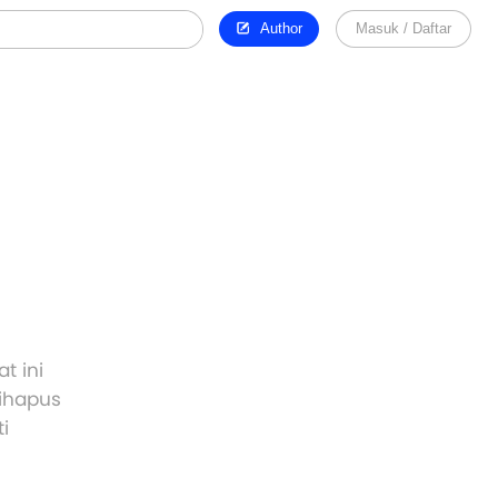
Author
Masuk / Daftar
t ini
dihapus
i