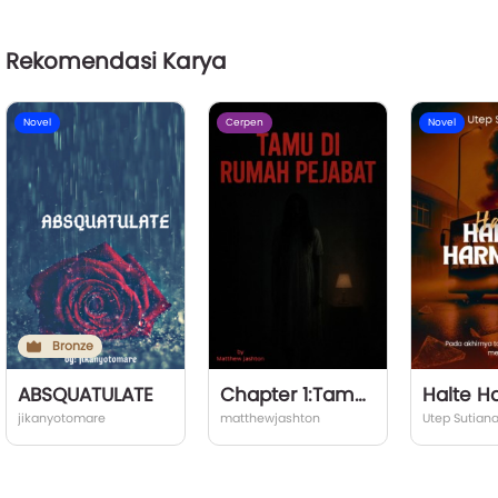
Rekomendasi Karya
Novel
Cerpen
Novel
Bronze
ABSQUATULATE
Chapter 1:Tamu dirumah PEJABAT
Halte 
jikanyotomare
matthewjashton
Utep Sutian