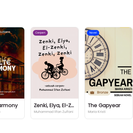
Cerpen
Novel
Bronze
Harmony
Zenki, Elya, El-Zenki, Zenki, Zenki
The Gapyear
a
Muhammad Ilfan Zulfani
Maria Kristi