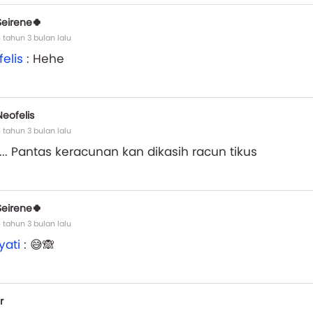
Seirene🍀
 tahun 3 bulan lalu
elis
: Hehe
Neofelis
 tahun 3 bulan lalu
... Pantas keracunan kan dikasih racun tikus
Seirene🍀
 tahun 3 bulan lalu
yati
: 😅🙈
ir