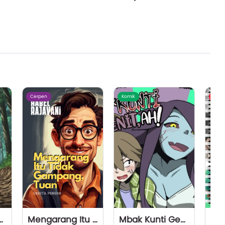
Cerpen
Komik
Flash
Melawan Mbak Google
Mengarang Itu Tidak Gampang, Tuan
Mbak Kunti Genit, Ah!