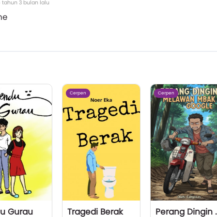
 tahun 3 bulan lalu
he
Cerpen
Cerpen
u Gurau
Tragedi Berak
Perang Dingin 