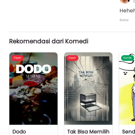
5
Hehe
Balas
Rekomendasi dari Komedi
Flash
Flash
Komik
Dodo
Tak Bisa Memilih
Send