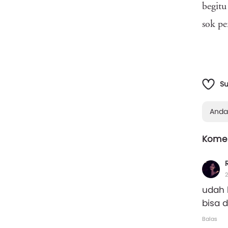
begitu
sok pe
S
Anda
Komen
2
udah 
bisa d
Balas