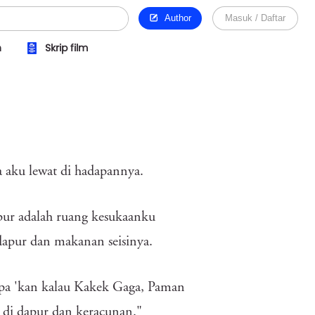
Author
Masuk / Daftar
n
Skrip film
 aku lewat di hadapannya.
ur adalah ruang kesukaanku
dapur dan makanan seisinya.
upa 'kan kalau Kakek Gaga, Paman
n di dapur dan keracunan."