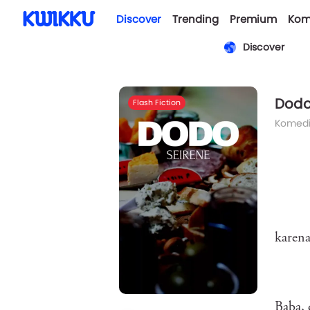
Discover
Trending
Premium
Kom
Discover
Dod
Flash Fiction
Komed
karena
Baba, 