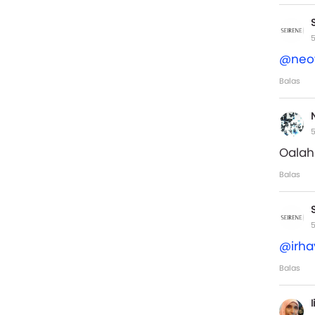
5
@neof
Balas
5
Oalah
Balas
5
@irha
Balas
I