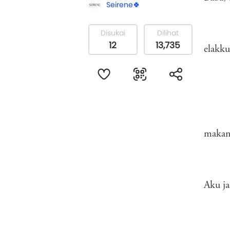
Seirene🍀
Disukai
Dilihat
12
13,735
elakku
makan 
Aku ja