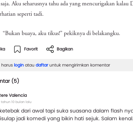
 saja. Aku seharusnya tahu ada yang mencurigakan kalau D
rhatian seperti tadi.
“Bukan buaya, aku tikus!” pekiknya di belakangku.
uka
Favorit
Bagikan
 harus
login
atau
daftar
untuk mengirimkan komentar
tar (
5
)
Rere Valencia
 tahun 10 bulan lalu
ketebak dari awal tapi suka suasana dalam flash 
isulap jadi komedi yang bikin hati sejuk. Salam kenal.