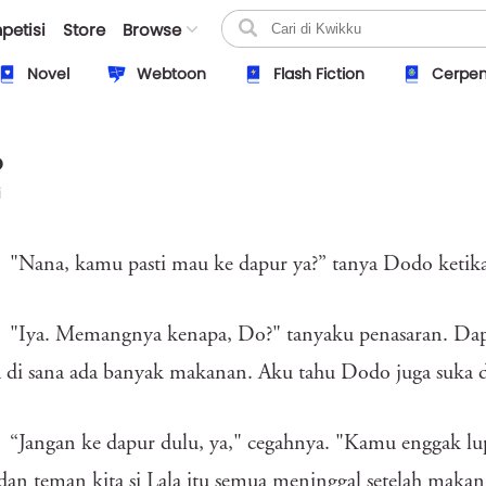
petisi
Store
Browse
Novel
Webtoon
Flash Fiction
Cerpe
o
i
"Nana, kamu pasti mau ke dapur ya?” tanya Dodo ketika
"Iya. Memangnya kenapa, Do?" tanyaku penasaran. Dap
 di sana ada banyak makanan. Aku tahu Dodo juga suka 
“Jangan ke dapur dulu, ya," cegahnya. "Kamu enggak l
dan teman kita si Lala itu semua meninggal setelah maka