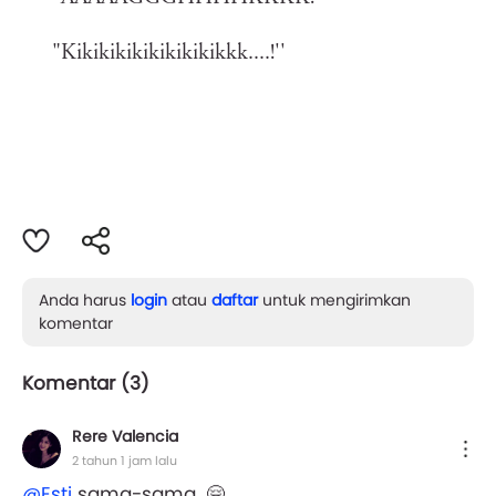
"Kikikikikikikikikikkk....!''
Anda harus
login
atau
daftar
untuk mengirimkan
komentar
Komentar (
3
)
Rere Valencia
2 tahun 1 jam lalu
@Esti
sama-sama. 🤗