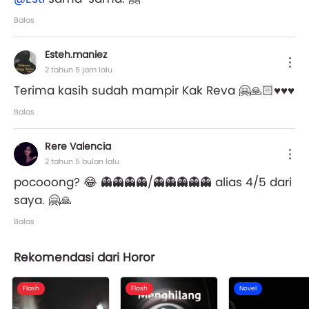
Balas
Esteh.maniez
2 tahun 5 jam lalu
Terima kasih sudah mampir Kak Reva 🤗🙏🏻♥️♥️♥️
Balas
Rere Valencia
2 tahun 5 bulan lalu
pocooong? 😂 👻👻👻👻/👻👻👻👻👻 alias 4/5 dari
saya. 🤗🙏
Balas
Rekomendasi dari Horor
Flash
Flash
Novel