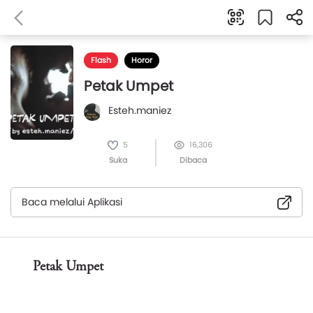
Flash
Horor
Petak Umpet
Esteh.maniez
5
16,306
Suka
Dibaca
Baca melalui Aplikasi
Petak Umpet