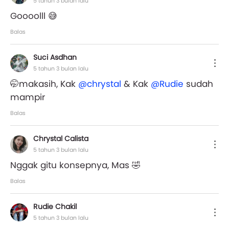
5 tahun 3 bulan lalu
Goooolll 😅
Balas
Suci Asdhan
5 tahun 3 bulan lalu
🤭makasih, Kak
@chrystal
& Kak
@Rudie
sudah
mampir
Balas
Chrystal Calista
5 tahun 3 bulan lalu
Nggak gitu konsepnya, Mas 🤣
Balas
Rudie Chakil
5 tahun 3 bulan lalu