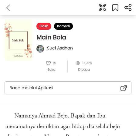
Flash
Komedi
Main Bola
Suci Asdhan
15
14,325
Suka
Dibaca
Baca melalui Aplikasi
Namanya Ahmad Bejo. Bapak dan Ibu
menamainya demikian agar hidup dia selalu bejo