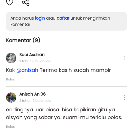
Anda harus
login
atau
daftar
untuk mengirimkan
komentar
Komentar (
9
)
Suci Asdhan
2 tahun 8 bulan lalu
Kak
@anisah
Terima kasih sudah mampir
Balas
Anisah Ani06
2 tahun 9 bulan lalu
endingnya luar biasa. bisa kepikiran gitu ya.
aisyah yang sabar ya. suami mu terlalu polos.
Balas