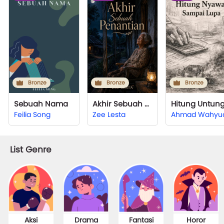
Bronze
Bronze
Bronze
Sebuah Nama
Akhir Sebuah Penantian
Feilia Song
Zee Lesta
Ahmad Wahyu
List Genre
Aksi
Drama
Fantasi
Horor