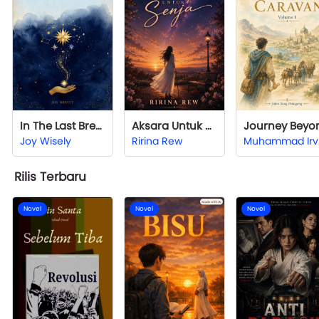
In The Last Breath
Aksara Untuk Senja
Joy Wisely
Ririna Rew
M
Rilis Terbaru
Novel
Novel
Novel