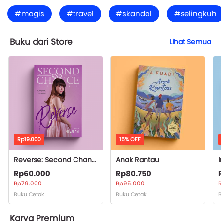
#magis
#travel
#skandal
#selingkuh
Buku dari Store
Lihat Semua
Rp19.000
15% OFF
Reverse: Second Chance Series
Anak Rantau
Rp60.000
Rp80.750
Rp79.000
Rp95.000
Buku Cetak
Buku Cetak
Karya Premium