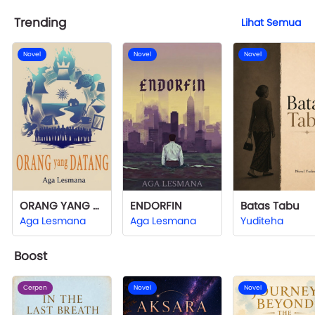
Trending
Lihat Semua
Novel
Novel
Novel
ORANG YANG DATANG
ENDORFIN
Batas Tabu
Aga Lesmana
Aga Lesmana
Yuditeha
Boost
Cerpen
Novel
Novel