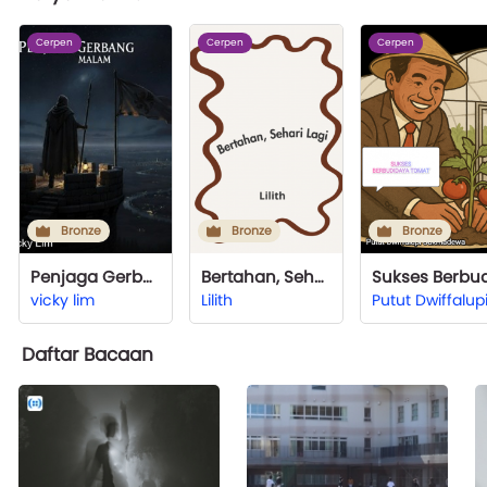
Cerpen
Cerpen
Cerpen
Bronze
Bronze
Bronze
Penjaga Gerbang Malam
Bertahan, Sehari Lagi
vicky lim
Lilith
Daftar Bacaan