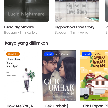
Lucid Nightmare
Highschool Love Story
R
Bacaan · Tim Kwikku
Bacaan · Tim Kwikku
B
Karya yang difilmkan
Skrip Film
Novel
Novel
How Are You, Really?
Cek Ombak (Melulu)
KPR (