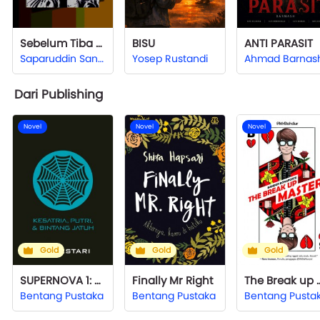
Sebelum Tiba Revolusi
BISU
ANTI PARASIT
Saparuddin Santa
Yosep Rustandi
Ahmad Barnas
Dari Publishing
Novel
Novel
Novel
Gold
Gold
Gold
SUPERNOVA 1: Kesatria, Putri, & Bintang Jatuh
Finally Mr Right
The Break 
Bentang Pustaka
Bentang Pustaka
Bentang Pusta