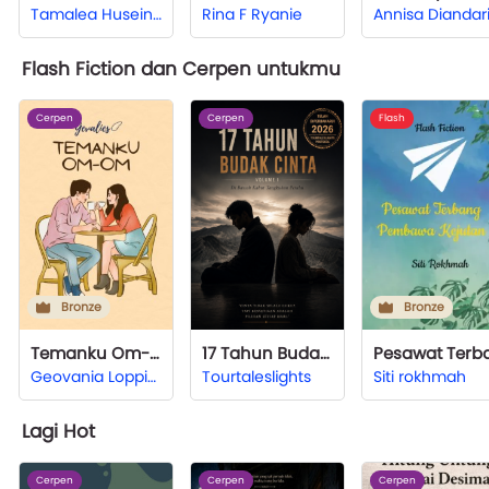
Tamalea Husein Irawan
Rina F Ryanie
Flash Fiction dan Cerpen untukmu
Cerpen
Cerpen
Flash
Bronze
Bronze
Temanku Om-Om
17 Tahun Budak Cinta
Geovania Loppies
Tourtaleslights
Siti rokhmah
Lagi Hot
Cerpen
Cerpen
Cerpen